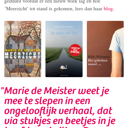
geduurd voordat er een nieuw boek lag en hoe
‘Meerzicht’ tot stand is gekomen, lees dan haar
blog
.
"Marie de Meister weet je
mee te slepen in een
ongelooflijk verhaal, dat
via stukjes en beetjes in je